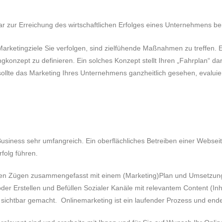
tar zur Erreichung des wirtschaftlichen Erfolges eines Unternehmens be
arketingziele Sie verfolgen, sind zielfühende Maßnahmen zu treffen. Es 
onzept zu definieren. Ein solches Konzept stellt Ihren „Fahrplan“ dar. 
sollte das Marketing Ihres Unternehmens ganzheitlich gesehen, evaluie
usiness sehr umfangreich. Ein oberflächliches Betreiben einer Webs
folg führen.
oben Zügen zusammengefasst mit einem (Marketing)Plan und Umsetzun
er Erstellen und Befüllen Sozialer Kanäle mit relevantem Content (Inh
tbar gemacht. Onlinemarketing ist ein laufender Prozess und endet