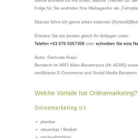
Gerne erörtere ich mit Ihnen, welche Themen für Sie 
Folge für Sie und/oder Ihre Webagentur als „Fahrpla
Ebenso führe ich gerne einen externen (Kontroll)B
Erörtern Sie am besten gleich Ihr Anliegen unter:
Telefon +43 676 5057358
oder
schreiben Sie eine Na
Autor:
Gertrude Krejci
Beraterin im WIFI Wien-Beraterpool (Nr 40385) sowi
zertifizierte E-Commerce und Social Media Beraterin (
Welche Vorteile hat Onlinemarketing?
Onlinemarketing ist:
planbar
steuerbar / flexibel
nachvollziehbar