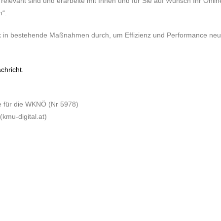
relevant sind und erarbeite mit Ihnen und für Sie auf Wunsch Ihr Onlin
n“.
lick in bestehende Maßnahmen durch, um Effizienz und Performance ne
chricht
.
e für die WKNÖ (Nr 5978)
kmu-digital.at)