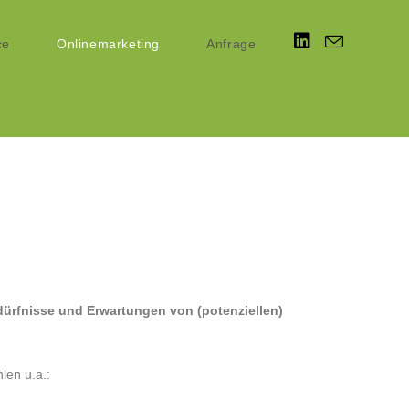
ce
Onlinemarketing
Anfrage
dürfnisse und Erwartungen von (potenziellen)
len u.a.: