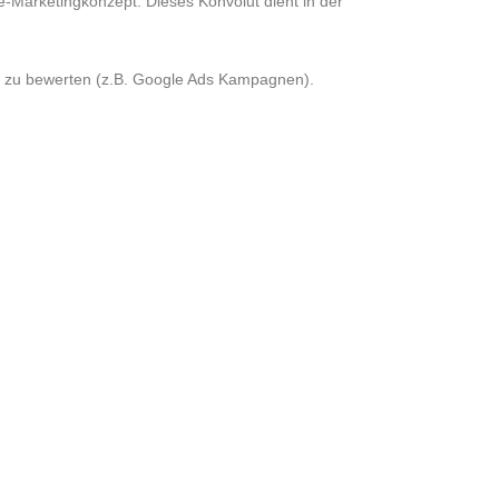
e-Marketingkonzept. Dieses Konvolut dient in der
u zu bewerten (z.B. Google Ads Kampagnen).